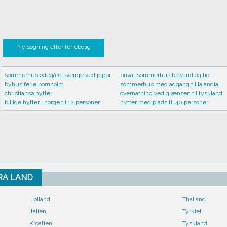
Ny søgning efter feriebolig
sommerhus ødegård sverige ved pippi
privat sommerhus blåvand og ho
byhus ferie bornholm
sommerhus med adgang til lalandia
christiansø hytter
overnatning ved grænsen til tyskland
billige hytter i norge til 12 personer
hytter med plads til 40 personer
FRA LAND
Holland
Thailand
Italien
Tyrkiet
Kroatien
Tyskland