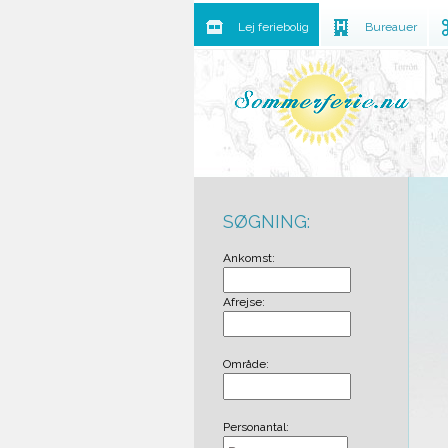
Lej feriebolig
Bureauer
SØGNING:
Ankomst:
Afrejse:
Område:
Personantal: