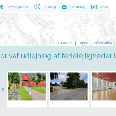
Seværdigheder
Ferieblog
Gæstebog
Video
Forside
Lande
Information
privat udlejning af ferielejligheder 