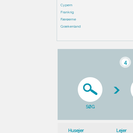
Cypern
Frankrig
Færøerne
Grækenland
4
SØG
Husejer
Lejer