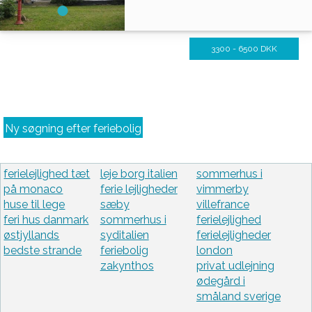
3300 - 6500 DKK
Ny søgning efter feriebolig
ferielejlighed tæt
leje borg italien
sommerhus i
på monaco
ferie lejligheder
vimmerby
huse til lege
sæby
villefrance
feri hus danmark
sommerhus i
ferielejlighed
østjyllands
syditalien
ferielejligheder
bedste strande
feriebolig
london
zakynthos
privat udlejning
ødegård i
småland sverige