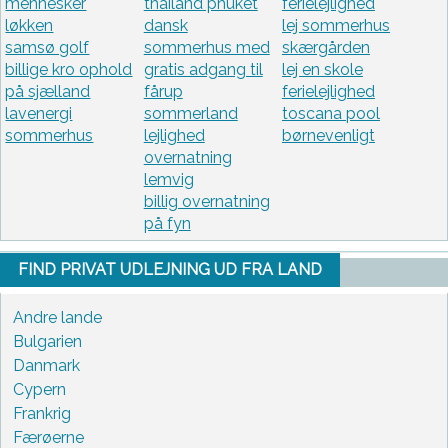
mennesker
thailand phuket
ferielejlighed
løkken
dansk
lej sommerhus
samsø golf
sommerhus med
skærgården
billige kro ophold
gratis adgang til
lej en skole
på sjælland
fårup
ferielejlighed
lavenergi
sommerland
toscana pool
sommerhus
lejlighed
børnevenligt
overnatning
lemvig
billig overnatning
på fyn
FIND PRIVAT UDLEJNING UD FRA LAND
Andre lande
Bulgarien
Danmark
Cypern
Frankrig
Færøerne