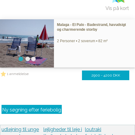
Vis på kort
Malaga - El Palo - Badestrand, havudsigt
og charmerende storby
2 Personer • 2 soverum • 82 m²
1 anmeldelse
2900 - 4200 DKK
Ny søgning efter feriebolig
udlejning til unge
lejligheder til leje i
loutraki