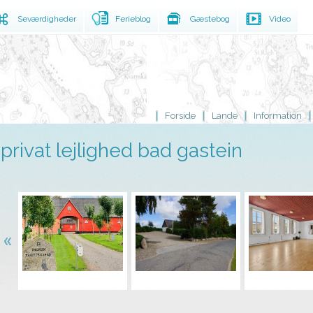
Seværdigheder
Ferieblog
Gæstebog
Video
Forside
Lande
Information
privat lejlighed bad gastein