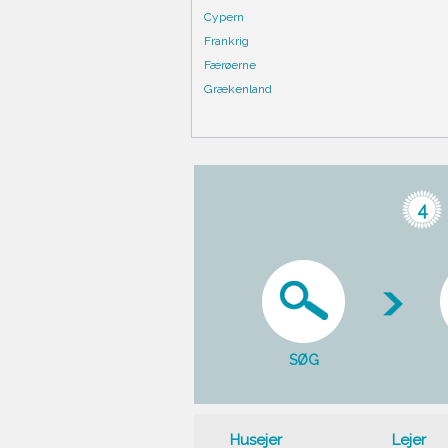
Cypern
Frankrig
Færøerne
Grækenland
4
SØG
Husejer
Lejer