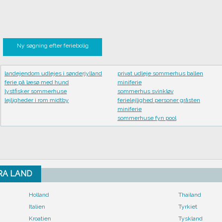
Ny søgning efter feriebolig
landejendom udlejes i sønderjylland
privat udleje sommerhus ballen
ferie på læsø med hund
miniferie
lystfisker sommerhuse
sommerhus svinkløv
lejligheder i rom midtby
ferielejlighed personer gråsten
miniferie
sommerhuse fyn pool
FRA LAND
Holland
Thailand
Italien
Tyrkiet
Kroatien
Tyskland