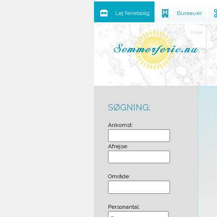
Lej feriebolig
Bureauer
SØGNING:
Ankomst:
Afrejse:
Område:
Personantal: