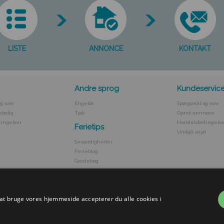
LISTE
ANNONCE
KONTAKT
Andre sprog
Kundeservic
g svar
Engelsk
Spørgsmål og svar
ebolig
Tysk
Opret annnoce
ingelser
Handelsbetingelse
Ferietips
Undgå snyd
Seværdigheder
Ferieblog
Gæstebog
 at bruge vores hjemmeside accepterer du alle cookies i