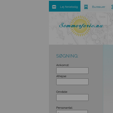
Lej feriebolig
Bureauer
SØGNING:
Ankomst:
Afrejse:
Område:
Personantal: