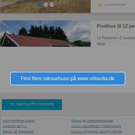
1 anmeldelse
Poolhus til 12 p
12 Personer • 5 soveru
tilladt
2 anmeldelser
Find flere luksushuse på www.villavilla.dk
Ny søgning efter feriebolig
sommerferie island
tilbud på weekendophold
wellnes på fyn
luxus spa ophold i helsingborg
tilbud på weekend
luksus lejlighed udsigt orlando