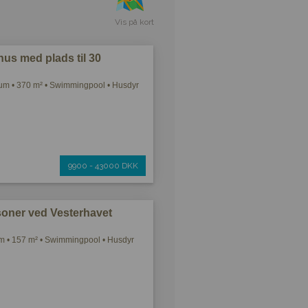
Vis på kort
s med plads til 30
um • 370 m² • Swimmingpool • Husdyr
9900 - 43000 DKK
soner ved Vesterhavet
m • 157 m² • Swimmingpool • Husdyr