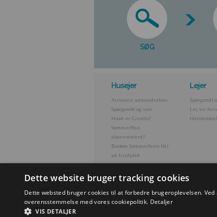
SØG
Husejer
Lejer
Annonce adminstration
Spørgsmål o
Spørgsmål og svar
Lej en feri
Hvad er Credits?
Handelsbet
SommerPlus
abonnement?
Bedøm Sommerferie.NU
på trustpilot
Dette website bruger tracking cookies
Dette websted bruger cookies til at forbedre brugeroplevelsen. Ved
overensstemmelse med vores cookiepolitik.
Detaljer
VIS DETALJER