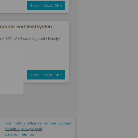
8200 - 16400 DKK
ersoner ved Vestkysten
m • 157 m² • Swimmingpool • Husdyr
8200 - 16400 DKK
sommerhus udlejning bønnerup strand
feriehus portugal pool
pers sommerhus