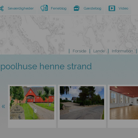
Seværdigheder
Ferieblog
Gæstebog
Video
Forside
Lande
Information
poolhuse henne strand