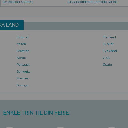
ferieboliger skagen
luksussommerhus hvide sande
FRA LAND
Holland
Thailand
Italien
Tyrkiet
Kroatien
Tyskland
Norge
USA
Portugal
Østrig
Schweiz
Spanien
Sverige
ENKLE TRIN TIL DIN FERIE: