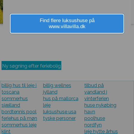
12 Personer • 6 soverum • 186 m² •
Swimmingpool • Husdyr tilladt
Find flere luksushuse på
www.villavilla.dk
Mere Info
Ny søgning efter feriebolig
billig hus til leje i
billig wellnes
tilbud på
toscana
jylland
vandland i
sommerhus
hus på mallorca
vinterferien
sjælland
leje
huse nykøbing
bordtennis pool
luksushuse usa
havn
feriehus på møn
tyske personer
poolhuse
sommerhus leje
nordfyn
klint
leje hytte århus