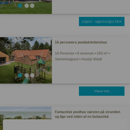
10900 - 1990022912 DKK
16 personers pool/aktivitetshus
16 Personer • 8 soverum • 293 m² •
Swimmingpool • Husdyr tilladt
Mere Info
Fantastisk poolhus næsten på stranden
og lige ved siden af en fantastisk
restaurant.