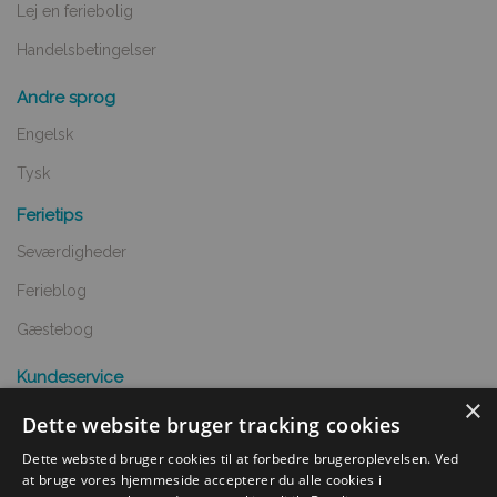
Lej en feriebolig
Handelsbetingelser
Andre sprog
Engelsk
Tysk
Ferietips
Seværdigheder
Ferieblog
Gæstebog
Kundeservice
×
Spørgsmål og svar
Dette website bruger tracking cookies
Opret annnoce
Dette websted bruger cookies til at forbedre brugeroplevelsen. Ved
at bruge vores hjemmeside accepterer du alle cookies i
Handelsbetingelser