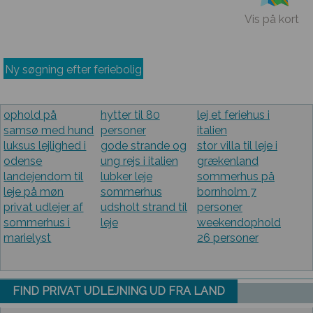
Vis på kort
Ny søgning efter feriebolig
ophold på
hytter til 80
lej et feriehus i
samsø med hund
personer
italien
luksus lejlighed i
gode strande og
stor villa til leje i
odense
ung rejs i italien
grækenland
landejendom til
lubker leje
sommerhus på
leje på møn
sommerhus
bornholm 7
privat udlejer af
udsholt strand til
personer
sommerhus i
leje
weekendophold
marielyst
26 personer
FIND PRIVAT UDLEJNING UD FRA LAND