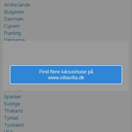
Andre lande
Bulgarien
Danmark
Cypern
Frankrig
Færøerne
Grækenland
Holland
Italien
Kroatien
Find flere luksushuse på
Norge
www.villavilla.dk
Portugal
Schweiz
Spanien
Sverige
Thailand
Tyrkiet
Tyskland