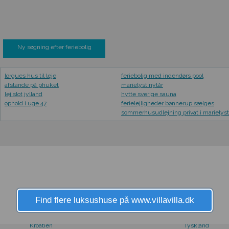
Ny søgning efter feriebolig
lorgues hus til leje
feriebolig med indendørs pool
afstande på phuket
marielyst nytår
lej slot jylland
hytte sverige sauna
ophold i uge 47
ferielejligheder bønnerup sælges
sommerhusudlejning privat i marielyst
FRA LAND
Find flere luksushuse på www.villavilla.dk
Holland
Thailand
Italien
Tyrkiet
Kroatien
Tyskland