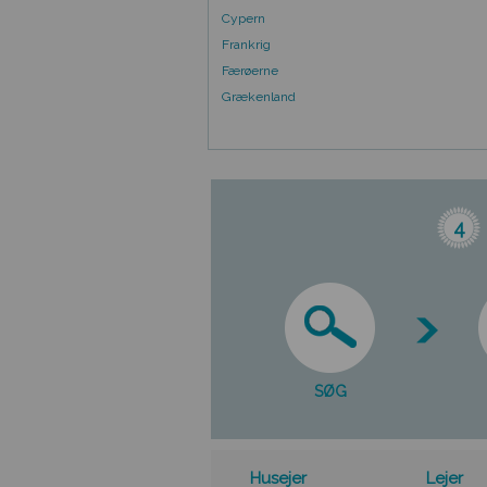
Cypern
Frankrig
Færøerne
Grækenland
4
SØG
Husejer
Lejer