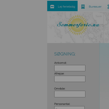
Lej feriebolig
Bureauer
SØGNING:
Ankomst:
Afrejse:
Område:
Personantal: