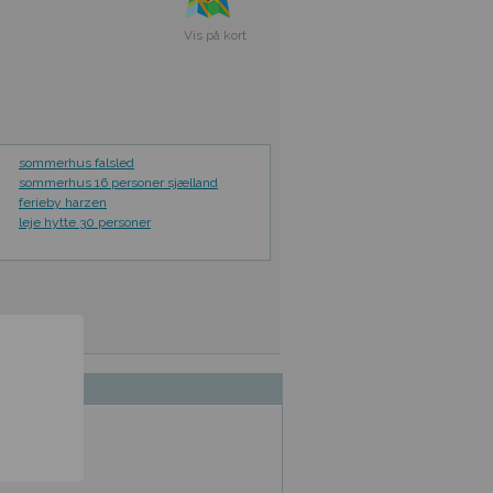
Vis på kort
sommerhus falsled
sommerhus 16 personer sjælland
ferieby harzen
leje hytte 30 personer