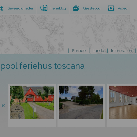
Seværdigheder
Ferieblog
Gæstebog
Video
Forside
Lande
Information
pool feriehus toscana