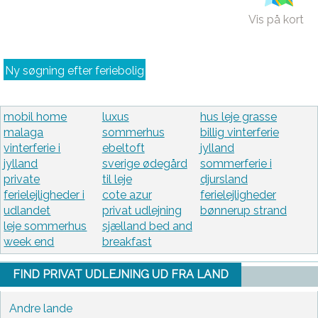
Vis på kort
Ny søgning efter feriebolig
mobil home
luxus
hus leje grasse
malaga
sommerhus
billig vinterferie
vinterferie i
ebeltoft
jylland
jylland
sverige ødegård
sommerferie i
private
til leje
djursland
ferielejligheder i
cote azur
ferielejligheder
udlandet
privat udlejning
bønnerup strand
leje sommerhus
sjælland bed and
week end
breakfast
FIND PRIVAT UDLEJNING UD FRA LAND
Andre lande