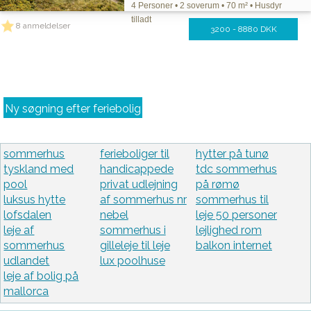
4 Personer • 2 soverum • 70 m² • Husdyr
tilladt
8 anmeldelser
3200 - 8880 DKK
Ny søgning efter feriebolig
sommerhus
ferieboliger til
hytter på tunø
tyskland med
handicappede
tdc sommerhus
pool
privat udlejning
på rømø
luksus hytte
af sommerhus nr
sommerhus til
lofsdalen
nebel
leje 50 personer
leje af
sommerhus i
lejlighed rom
sommerhus
gilleleje til leje
balkon internet
udlandet
lux poolhuse
leje af bolig på
mallorca