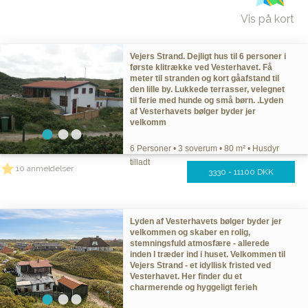
Vis på kort
Vejers Strand. Dejligt hus til 6 personer i
første klitrække ved Vesterhavet. Få
meter til stranden og kort gåafstand til
den lille by. Lukkede terrasser, velegnet
til ferie med hunde og små børn. .Lyden
af Vesterhavets bølger byder jer
velkomm
6 Personer • 3 soverum • 80 m² • Husdyr
tilladt
10 anmeldelser
3330 - 11100 DKK
Lyden af Vesterhavets bølger byder jer
velkommen og skaber en rolig,
stemningsfuld atmosfære - allerede
inden I træder ind i huset. Velkommen til
Vejers Strand - et idyllisk fristed ved
Vesterhavet. Her finder du et
charmerende og hyggeligt ferieh