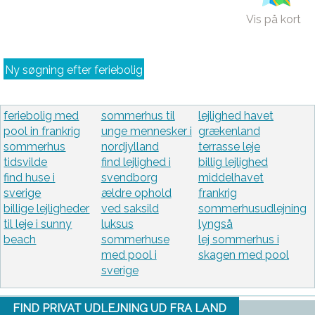
Vis på kort
Ny søgning efter feriebolig
feriebolig med
sommerhus til
lejlighed havet
pool in frankrig
unge mennesker i
grækenland
sommerhus
nordjylland
terrasse leje
tidsvilde
find lejlighed i
billig lejlighed
find huse i
svendborg
middelhavet
sverige
ældre ophold
frankrig
billige lejligheder
ved saksild
sommerhusudlejning
til leje i sunny
luksus
lyngså
beach
sommerhuse
lej sommerhus i
med pool i
skagen med pool
sverige
FIND PRIVAT UDLEJNING UD FRA LAND