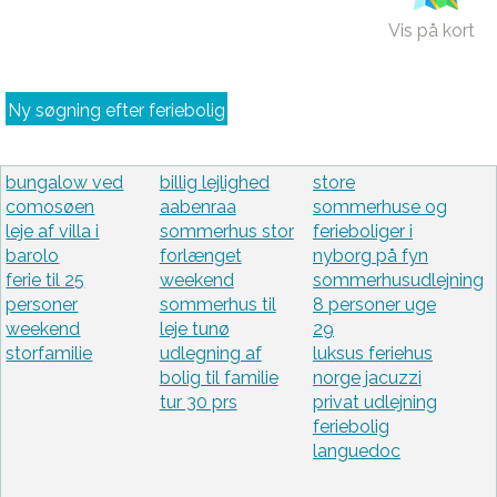
Vis på kort
Ny søgning efter feriebolig
bungalow ved
billig lejlighed
store
comosøen
aabenraa
sommerhuse og
leje af villa i
sommerhus stor
ferieboliger i
barolo
forlænget
nyborg på fyn
ferie til 25
weekend
sommerhusudlejning
personer
sommerhus til
8 personer uge
weekend
leje tunø
29
storfamilie
udlegning af
luksus feriehus
bolig til familie
norge jacuzzi
tur 30 prs
privat udlejning
feriebolig
languedoc