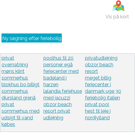
Vis på kort
Ny søgning efter feriebolig
privat
poolhus til 20
privatudlejning
overnatning
personer egå
obzor beach
møns klint
feriecenter med
resort
sommerhus
badeland i
meget billig
blokhus bo billigt
harzen
feriecenter i
sommerhus
lalandia feriehuse
danmark uge 30
djursland grenå
med jacuzzi
feriebolig italien
privat
obzor beach
privat pool
sommerhus med
resort privat
hest til leje i
udsigt til vand
udlejning
nordjylland
købes