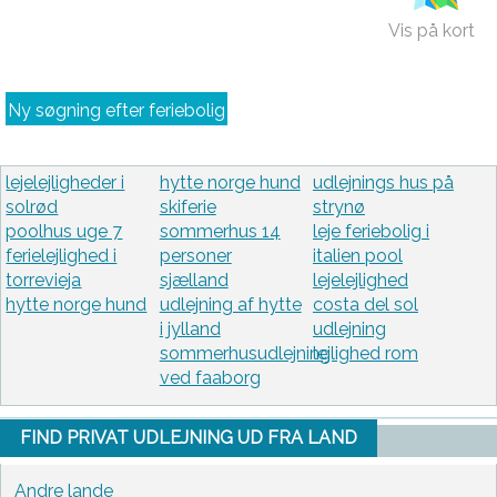
Vis på kort
Ny søgning efter feriebolig
lejelejligheder i
hytte norge hund
udlejnings hus på
solrød
skiferie
strynø
poolhus uge 7
sommerhus 14
leje feriebolig i
ferielejlighed i
personer
italien pool
torrevieja
sjælland
lejelejlighed
hytte norge hund
udlejning af hytte
costa del sol
i jylland
udlejning
sommerhusudlejning
lejlighed rom
ved faaborg
FIND PRIVAT UDLEJNING UD FRA LAND
Andre lande