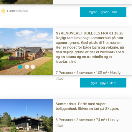
1 anmeldelse
2500 - 5000 DKK
NYRENOVERET UDLEJES FRA 01.10.26.
Dejligt familievenligt sommerhus på stor
ugenert grund. God plads til 7 personer.
Her er noget for både børn og voksne. på
den dejlige grund er der et wildmarksbad
og en sauna og en trambolin og et
legetårn. Ind
7 Personer • 4 soverum • 105 m² • Husdyr
tilladt
550 - 9990 DKK
Sommerhus. Perle med super
beliggenhed. Skiveren tæt på Skagen.
6 Personer • 3 soverum • 74 m² • Husdyr
tilladt