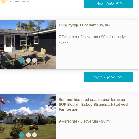
1 anmeldelse
1495 - 7995 DKK
Billig hygge i Ebeltoft? Ja, tak!
7 Personer • 3 soverum • 90 m² • Husdyr
tilladt
2500 - 4000 DKK
Sommerhus med spa, sauna, kano og
SUP Board - Eskov Strandpark tæt ved
Fur færgen
9 Personer • 3 soverum • 98 m²