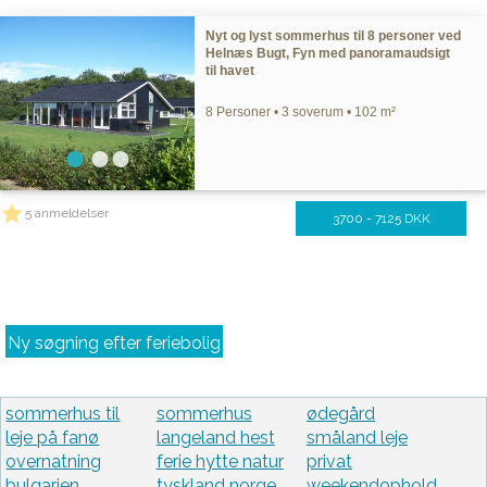
Nyt og lyst sommerhus til 8 personer ved
Helnæs Bugt, Fyn med panoramaudsigt
til havet
8 Personer • 3 soverum • 102 m²
5 anmeldelser
3700 - 7125 DKK
Ny søgning efter feriebolig
sommerhus til
sommerhus
ødegård
leje på fanø
langeland hest
småland leje
overnatning
ferie hytte natur
privat
bulgarien
tyskland norge
weekendophold