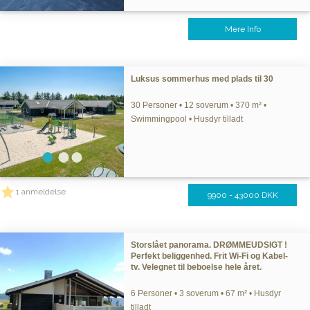
Mere Info
Luksus sommerhus med plads til 30
30 Personer • 12 soverum • 370 m² •
Swimmingpool • Husdyr tilladt
1 anmeldelse
9900 - 43000 DKK
Storslået panorama. DRØMMEUDSIGT !
Perfekt beliggenhed. Frit Wi-Fi og Kabel-
tv. Velegnet til beboelse hele året.
6 Personer • 3 soverum • 67 m² • Husdyr
tilladt