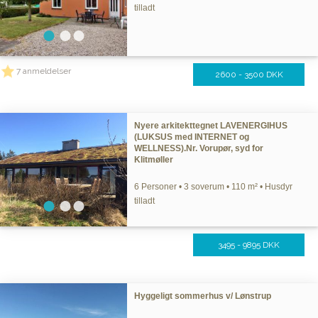
tilladt
7 anmeldelser
2600 - 3500 DKK
Nyere arkitekttegnet LAVENERGIHUS
(LUKSUS med INTERNET og
WELLNESS).Nr. Vorupør, syd for
Klitmøller
6 Personer • 3 soverum • 110 m² • Husdyr
tilladt
3495 - 9895 DKK
Hyggeligt sommerhus v/ Lønstrup