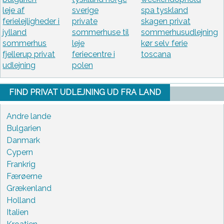
leje af
sverige
spa tyskland
ferielejligheder i
private
skagen privat
jylland
sommerhuse til
sommerhusudlejning
sommerhus
leje
kør selv ferie
fjellerup privat
feriecentre i
toscana
udlejning
polen
FIND PRIVAT UDLEJNING UD FRA LAND
Andre lande
Bulgarien
Danmark
Cypern
Frankrig
Færøerne
Grækenland
Holland
Italien