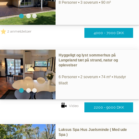
8 Personer • 3 soverum • 90 m²
2 anmeldelser
4000 - 7000 DKK
Hyggeligt og lyst sommerhus på
Langeland tæt på strand, natur og
oplevelser
6 Personer • 2 soverum • 74 m² • Husdyr
tilladt
Video
2200 - 9000 DKK
Luksus Spa Hus Juelsminde ( Med ude
Spa )