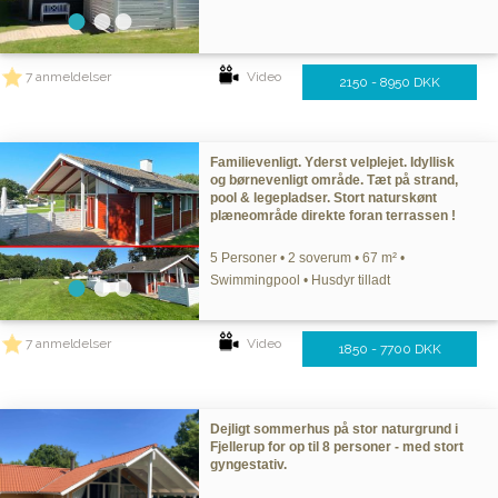
7 anmeldelser
Video
2150 - 8950 DKK
Familievenligt. Yderst velplejet. Idyllisk
og børnevenligt område. Tæt på strand,
pool & legepladser. Stort naturskønt
plæneområde direkte foran terrassen !
5 Personer • 2 soverum • 67 m² •
Swimmingpool • Husdyr tilladt
7 anmeldelser
Video
1850 - 7700 DKK
Dejligt sommerhus på stor naturgrund i
Fjellerup for op til 8 personer - med stort
gyngestativ.