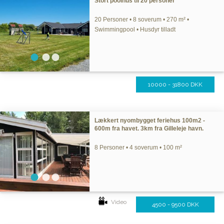
Stort poolhus til 20 personer
20 Personer • 8 soverum • 270 m² •
Swimmingpool • Husdyr tilladt
10000 - 31800 DKK
Lækkert nyombygget feriehus 100m2 -
600m fra havet. 3km fra Gilleleje havn.
8 Personer • 4 soverum • 100 m²
Video
4500 - 9500 DKK