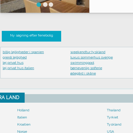
Ny søgning efter feriebolig
billig lejligheder i spanien
weekendtur tyskland
grenå lejlighed
luxus sommerhus sverige
lej privat hus
swimmingpool
lej privat hus italien
børnevenlig solferie
ødegård i skåne
FRA LAND
Holland
Thailand
Italien
Tyrkiet
Kroatien
Tyskland
Norge
USA