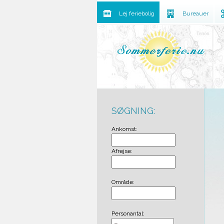
Lej feriebolig
Bureauer
SØGNING:
Ankomst:
Afrejse:
Område:
Personantal: