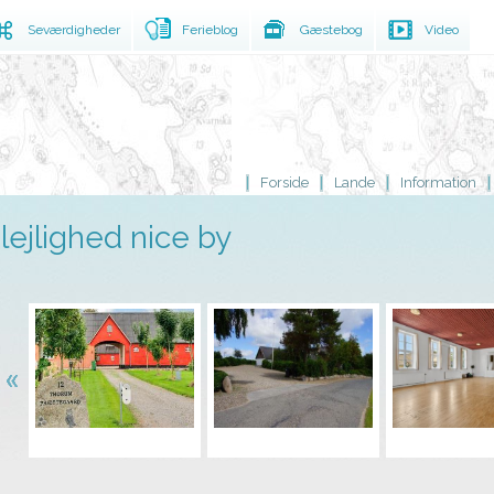
Seværdigheder
Ferieblog
Gæstebog
Video
Forside
Lande
Information
lejlighed nice by