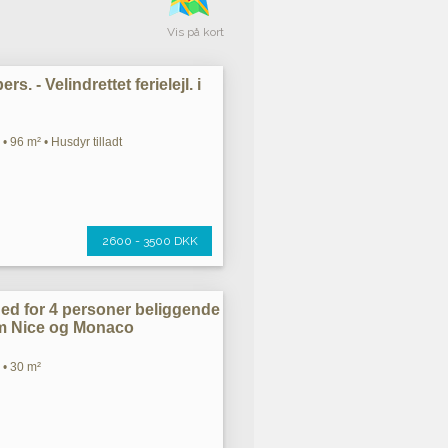
Vis på kort
rs. - Velindrettet ferielejl. i
• 96 m² • Husdyr tilladt
2600 - 3500 DKK
ghed for 4 personer beliggende
em Nice og Monaco
 • 30 m²