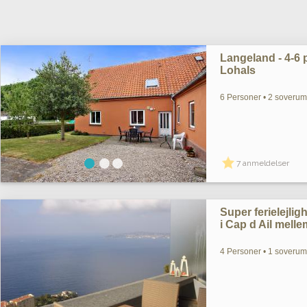
Langeland - 4-6 pe
Lohals
6 Personer • 2 soverum 
7 anmeldelser
Super ferielejli
i Cap d Ail mell
4 Personer • 1 soverum