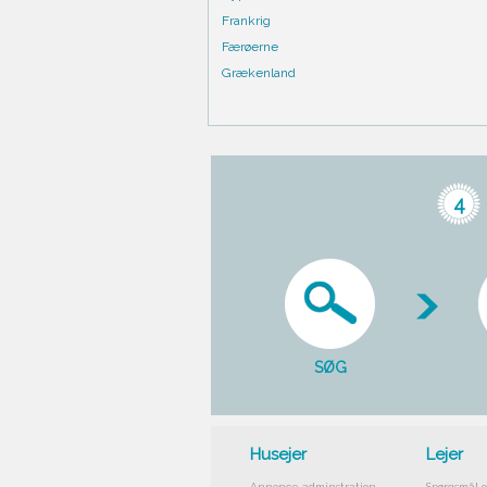
Frankrig
Færøerne
Grækenland
4
SØG
Husejer
Lejer
Annonce adminstration
Spørgsmål o