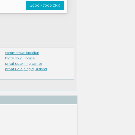
4000 - 7000 DKK
sommerhus kroatien
bytte bolig i norge
privat udlejning samsø
privat udlejning djursland