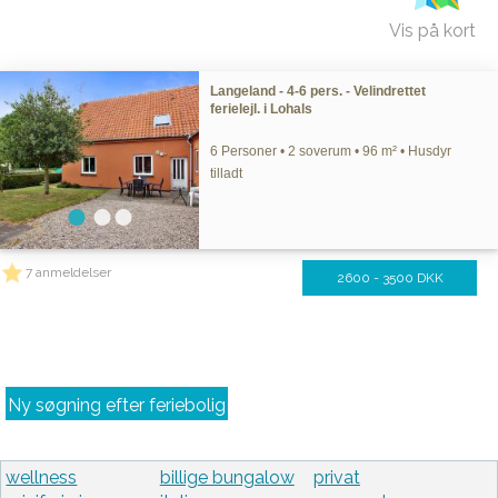
Vis på kort
Langeland - 4-6 pers. - Velindrettet
ferielejl. i Lohals
6 Personer • 2 soverum • 96 m² • Husdyr
tilladt
7 anmeldelser
2600 - 3500 DKK
Ny søgning efter feriebolig
wellness
billige bungalow
privat