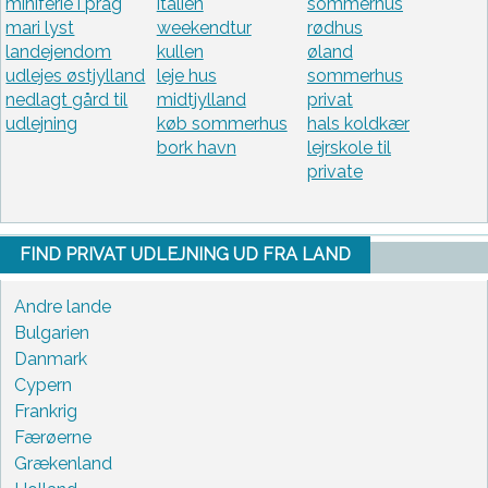
miniferie i prag
italien
sommerhus
mari lyst
weekendtur
rødhus
landejendom
kullen
øland
udlejes østjylland
leje hus
sommerhus
nedlagt gård til
midtjylland
privat
udlejning
køb sommerhus
hals koldkær
bork havn
lejrskole til
private
FIND PRIVAT UDLEJNING UD FRA LAND
Andre lande
Bulgarien
Danmark
Cypern
Frankrig
Færøerne
Grækenland