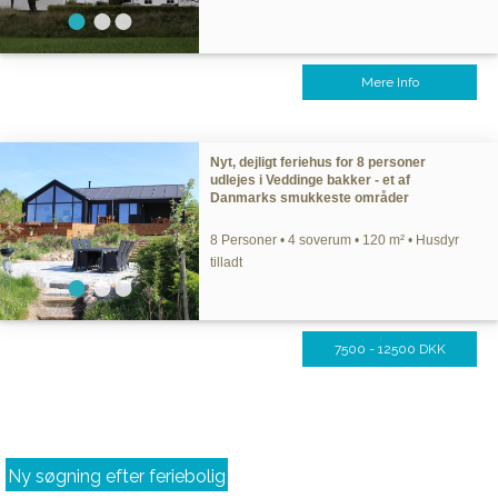
Mere Info
Nyt, dejligt feriehus for 8 personer
udlejes i Veddinge bakker - et af
Danmarks smukkeste områder
8 Personer • 4 soverum • 120 m² • Husdyr
tilladt
7500 - 12500 DKK
Ny søgning efter feriebolig