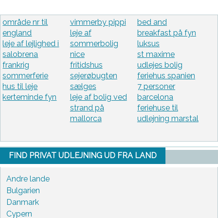
område nr til
vimmerby pippi
bed and
england
leje af
breakfast på fyn
leje af lejlighed i
sommerbolig
luksus
salobrena
nice
st maxime
frankrig
fritidshus
udlejes bolig
sommerferie
sejerøbugten
feriehus spanien
hus til leje
sælges
7 personer
kerteminde fyn
leje af bolig ved
barcelona
strand på
feriehuse til
mallorca
udlejning marstal
FIND PRIVAT UDLEJNING UD FRA LAND
Andre lande
Bulgarien
Danmark
Cypern