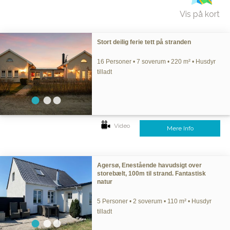
Vis på kort
Stort deilig ferie tett på stranden
16 Personer • 7 soverum • 220 m² • Husdyr
tilladt
Video
Mere Info
Agersø, Enestående havudsigt over
storebælt, 100m til strand. Fantastisk
natur
5 Personer • 2 soverum • 110 m² • Husdyr
tilladt