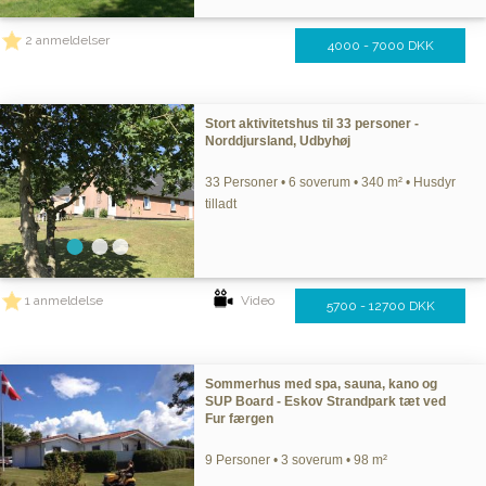
2 anmeldelser
4000 - 7000 DKK
Stort aktivitetshus til 33 personer -
Norddjursland, Udbyhøj
33 Personer • 6 soverum • 340 m² • Husdyr
tilladt
1 anmeldelse
Video
5700 - 12700 DKK
Sommerhus med spa, sauna, kano og
SUP Board - Eskov Strandpark tæt ved
Fur færgen
9 Personer • 3 soverum • 98 m²