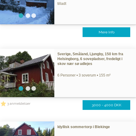
tilladt
Mere Info
Sverige, Småland, Ljungby, 150 km fra
Helsingborg, 6 sovepladser, fredeligt i
skov nær sø udlejes
6 Personer • 3 soverum • 155 m²
3 anmeldelser
3000 - 4000 DKK
Idyllisk sommertorp i Blekinge