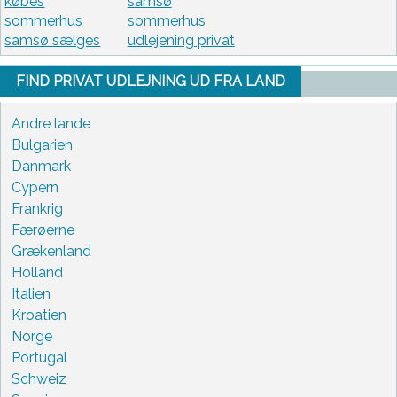
købes
samsø
sommerhus
sommerhus
samsø sælges
udlejening privat
FIND PRIVAT UDLEJNING UD FRA LAND
Andre lande
Bulgarien
Danmark
Cypern
Frankrig
Færøerne
Grækenland
Holland
Italien
Kroatien
Norge
Portugal
Schweiz