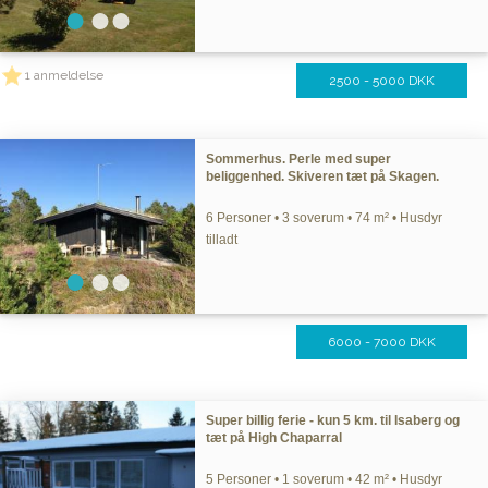
1 anmeldelse
2500 - 5000 DKK
Sommerhus. Perle med super
beliggenhed. Skiveren tæt på Skagen.
6 Personer • 3 soverum • 74 m² • Husdyr
tilladt
6000 - 7000 DKK
Super billig ferie - kun 5 km. til Isaberg og
tæt på High Chaparral
5 Personer • 1 soverum • 42 m² • Husdyr