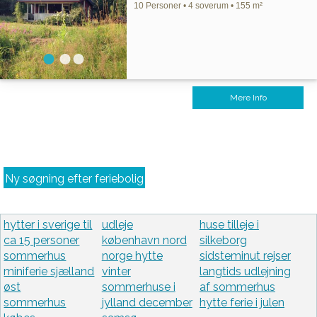
10 Personer • 4 soverum • 155 m²
Mere Info
Ny søgning efter feriebolig
hytter i sverige til
udleje
huse tilleje i
ca 15 personer
københavn nord
silkeborg
sommerhus
norge hytte
sidsteminut rejser
miniferie sjælland
vinter
langtids udlejning
øst
sommerhuse i
af sommerhus
sommerhus
jylland december
hytte ferie i julen