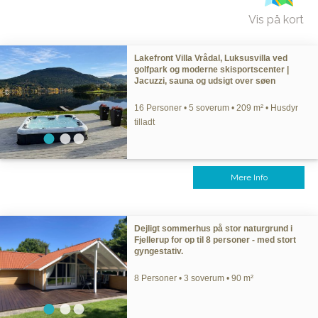
Vis på kort
Lakefront Villa Vrådal, Luksusvilla ved
golfpark og moderne skisportscenter |
Jacuzzi, sauna og udsigt over søen
16 Personer • 5 soverum • 209 m² • Husdyr
tilladt
Mere Info
Dejligt sommerhus på stor naturgrund i
Fjellerup for op til 8 personer - med stort
gyngestativ.
8 Personer • 3 soverum • 90 m²