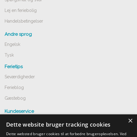
Lej en feriebolig
Handelsbetingelser
Andre sprog
Engelsk
Tysk
Ferietips
Seværdigheder
Ferieblog
Gæstebog
Kundeservice
×
Spørgsmål og svar
Dette website bruger tracking cookies
Opret annnoce
Dette websted bruger cookies til at forbedre brugeroplevelsen. Ved