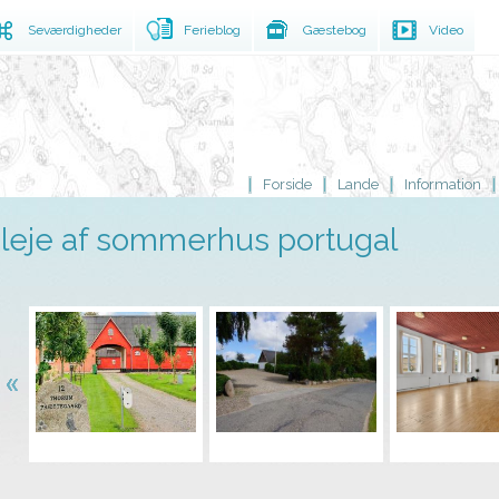
Seværdigheder
Ferieblog
Gæstebog
Video
Forside
Lande
Information
leje af sommerhus portugal