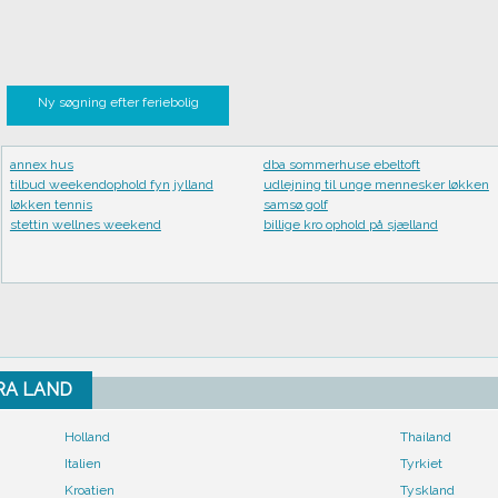
Ny søgning efter feriebolig
annex hus
dba sommerhuse ebeltoft
tilbud weekendophold fyn jylland
udlejning til unge mennesker løkken
løkken tennis
samsø golf
stettin wellnes weekend
billige kro ophold på sjælland
FRA LAND
Holland
Thailand
Italien
Tyrkiet
Kroatien
Tyskland