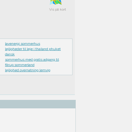
Vis på kort
lavenergi sommerhus
lejligheder til leje i thailand phuket
dansk
sommerhus med gratis adgang til
fårup sommerland
lejlighed overnatning lemvig