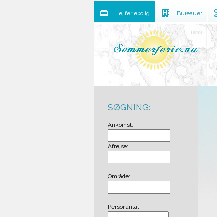
Lej feriebolig
Bureauer
SØGNING:
Ankomst:
Afrejse:
Område:
Personantal: