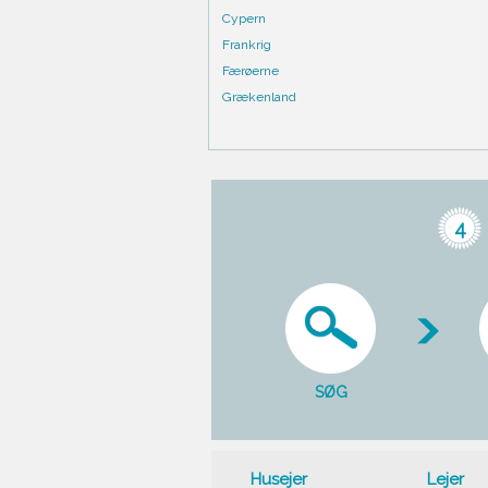
Cypern
Frankrig
Færøerne
Grækenland
4
SØG
Husejer
Lejer