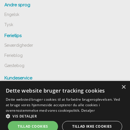
Andre sprog
Engelsk
Tysk
Ferietips
Seværdigheder
Ferieblog
Gæstebog
Kundeservice
×
Spørgsmål og svar
Dette website bruger tracking cookies
Opret annnoce
Dette websted bruger cookies til at forbedre brugeroplevelsen. Ved
at bruge vores hjemmeside accepterer du alle cookies i
Handelsbetingelser
overensstemmelse med vores cookiepolitik.
Detaljer
VIS DETALJER
Undgå snyd
TILLAD COOKIES
TILLAD IKKE COOKIES