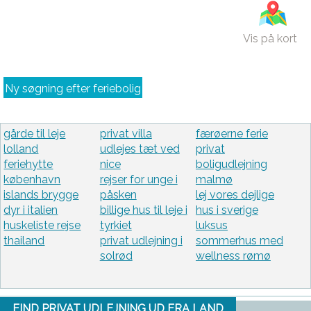
Vis på kort
Ny søgning efter feriebolig
gårde til leje
privat villa
færøerne ferie
lolland
udlejes tæt ved
privat
feriehytte
nice
boligudlejning
københavn
rejser for unge i
malmø
islands brygge
påsken
lej vores dejlige
dyr i italien
billige hus til leje i
hus i sverige
huskeliste rejse
tyrkiet
luksus
thailand
privat udlejning i
sommerhus med
solrød
wellness rømø
FIND PRIVAT UDLEJNING UD FRA LAND