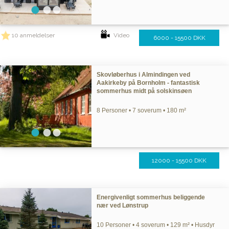
10 anmeldelser
Video
6000 - 15500 DKK
Skovløberhus i Almindingen ved
Aakirkeby på Bornholm - fantastisk
sommerhus midt på solskinsøen
8 Personer • 7 soverum • 180 m²
12000 - 15500 DKK
Energivenligt sommerhus beliggende
nær ved Lønstrup
10 Personer • 4 soverum • 129 m² • Husdyr