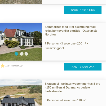
9500 - 12500 DKK
Sommerhus med Stor swimmingPool i
roligt børnevenligt område - Otterup på
Nordfyn
7 Personer • 3 soverum • 200 m² •
Swimmingpool
1 anmeldelse
5990 - 15700 DKK
Skagensol - splinternyt sommerhus 8 prs
- 150 m til en af Danmarks bedste
badestrande.
8 Personer • 4 soverum • 118 m²