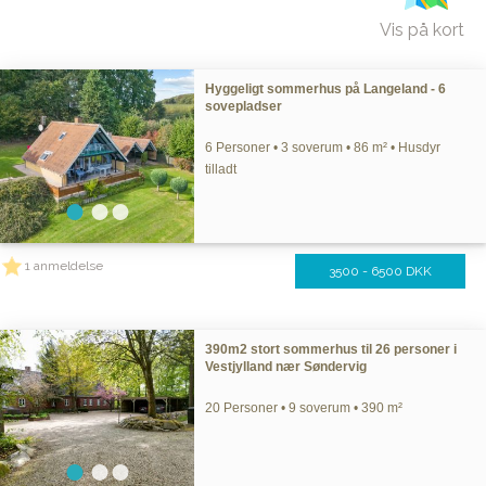
Vis på kort
Hyggeligt sommerhus på Langeland - 6
sovepladser
6 Personer • 3 soverum • 86 m² • Husdyr
tilladt
1 anmeldelse
3500 - 6500 DKK
390m2 stort sommerhus til 26 personer i
Vestjylland nær Søndervig
20 Personer • 9 soverum • 390 m²