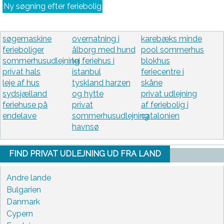
Ny søgning efter feriebolig
søgemaskine
overnatning i
karebæks minde
ferieboliger
ålborg med hund
pool sommerhus
sommerhusudlejning
lej feriehus i
blokhus
privat hals
istanbul
feriecentre i
leje af hus
tyskland harzen
skåne
sydsjælland
og hytte
privat udlejning
feriehuse på
privat
af feriebolig i
endelave
sommerhusudlejning
catalonien
havnsø
FIND PRIVAT UDLEJNING UD FRA LAND
Andre lande
Bulgarien
Danmark
Cypern