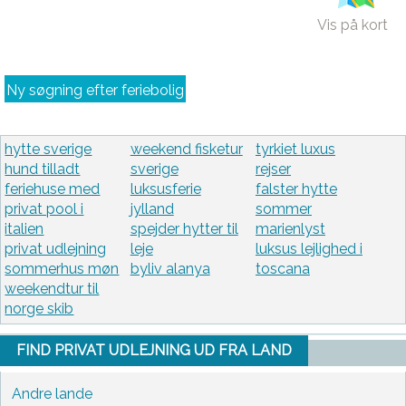
Vis på kort
Ny søgning efter feriebolig
hytte sverige
weekend fisketur
tyrkiet luxus
hund tilladt
sverige
rejser
feriehuse med
luksusferie
falster hytte
privat pool i
jylland
sommer
italien
spejder hytter til
marienlyst
privat udlejning
leje
luksus lejlighed i
sommerhus møn
byliv alanya
toscana
weekendtur til
norge skib
FIND PRIVAT UDLEJNING UD FRA LAND
Andre lande