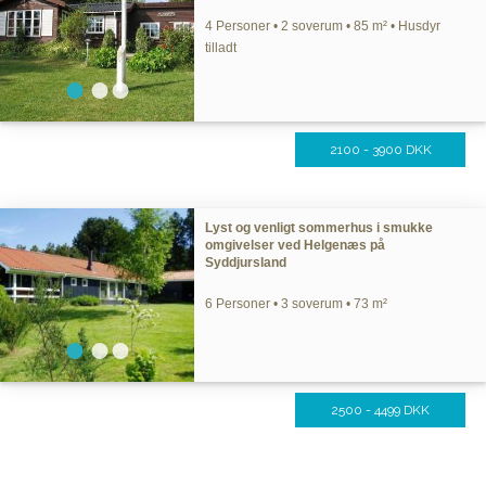
4 Personer • 2 soverum • 85 m² • Husdyr
tilladt
2100 - 3900 DKK
Lyst og venligt sommerhus i smukke
omgivelser ved Helgenæs på
Syddjursland
6 Personer • 3 soverum • 73 m²
2500 - 4499 DKK