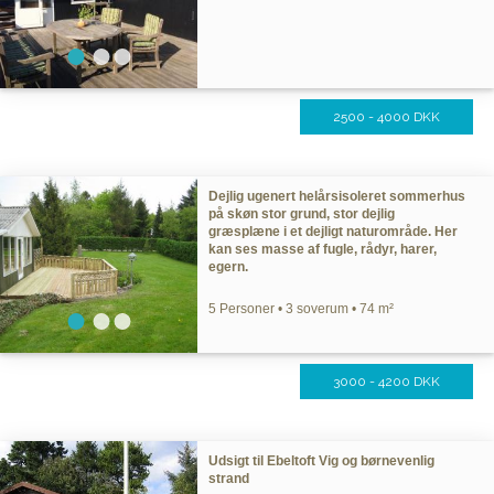
2500 - 4000 DKK
Dejlig ugenert helårsisoleret sommerhus
på skøn stor grund, stor dejlig
græsplæne i et dejligt naturområde. Her
kan ses masse af fugle, rådyr, harer,
egern.
5 Personer • 3 soverum • 74 m²
3000 - 4200 DKK
Udsigt til Ebeltoft Vig og børnevenlig
strand