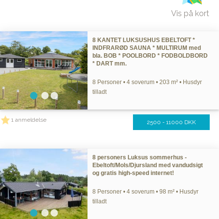
Vis på kort
8 KANTET LUKSUSHUS EBELTOFT *
INDFRARØD SAUNA * MULTIRUM med
bla. BOB * POOLBORD * FODBOLDBORD
* DART mm.
8 Personer • 4 soverum • 203 m² • Husdyr
tilladt
1 anmeldelse
2500 - 11000 DKK
8 personers Luksus sommerhus -
Ebeltoft/Mols/Djursland med vandudsigt
og gratis high-speed internet!
8 Personer • 4 soverum • 98 m² • Husdyr
tilladt