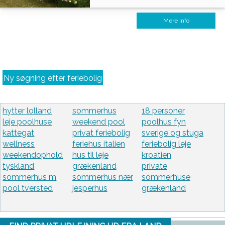
Mere Info
Ny søgning efter feriebolig
hytter lolland
sommerhus
18 personer
leje poolhuse
weekend pool
poolhus fyn
kattegat
privat feriebolig
sverige og stuga
wellness
feriehus italien
feriebolig leje
weekendophold
hus til leje
kroatien
tyskland
grækenland
private
sommerhus m
sommerhus nær
sommerhuse
pool tversted
jesperhus
grækenland