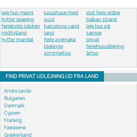
leje hus miami
luxushuse med
slot ferie skåne
hytter skæring
pool
balkan strand
feriebolig påsken
barcelona vand
leje hus på
midtjylland
land
samsø
hytter mandal
ferie avernakø
privat
blekinge
feriehusudlejning
sommerhus
århus
FIND PRIVAT UDLEJNING UD FRA LAND
Andre lande
Bulgarien
Danmark
Cypern
Frankrig
Færøerne
Grækenland