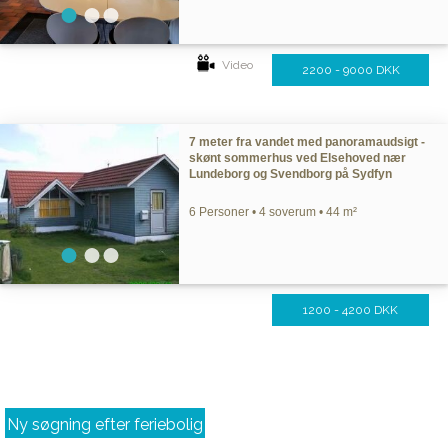
Video
2200 - 9000 DKK
7 meter fra vandet med panoramaudsigt -
skønt sommerhus ved Elsehoved nær
Lundeborg og Svendborg på Sydfyn
6 Personer • 4 soverum • 44 m²
1200 - 4200 DKK
Ny søgning efter feriebolig