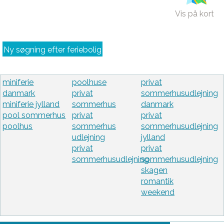
Vis på kort
Ny søgning efter feriebolig
miniferie
poolhuse
privat
danmark
privat
sommerhusudlejning
miniferie jylland
sommerhus
danmark
pool sommerhus
privat
privat
poolhus
sommerhus
sommerhusudlejning
udlejning
jylland
privat
privat
sommerhusudlejning
sommerhusudlejning
skagen
romantik
weekend