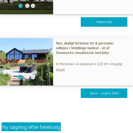
Mere Info
Nyt, dejligt feriehus for 8 personer
udlejes i Veddinge bakker - et af
Danmarks smukkeste områder
8 Personer • 4 soverum • 120 m² • Husdyr
tilladt
7500 - 12500 DKK
Ny søgning efter feriebolig