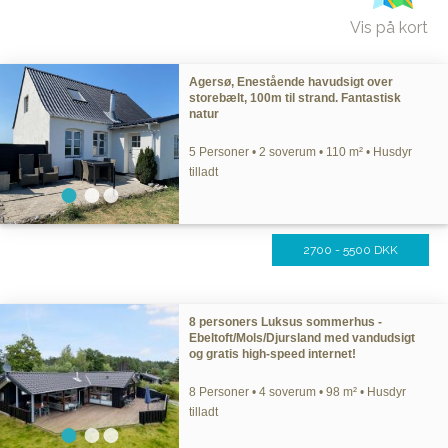
Vis på kort
Agersø, Enestående havudsigt over
storebælt, 100m til strand. Fantastisk
natur
5 Personer • 2 soverum • 110 m² • Husdyr
tilladt
2700 - 5500 DKK
8 personers Luksus sommerhus -
Ebeltoft/Mols/Djursland med vandudsigt
og gratis high-speed internet!
8 Personer • 4 soverum • 98 m² • Husdyr
tilladt