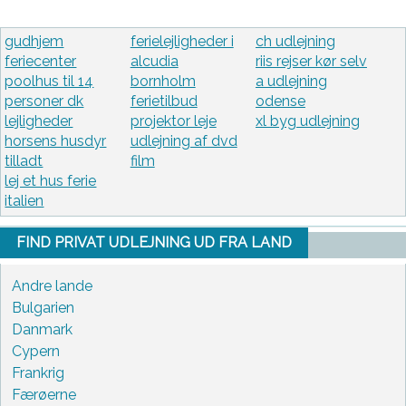
gudhjem
ferielejligheder i
ch udlejning
feriecenter
alcudia
riis rejser kør selv
poolhus til 14
bornholm
a udlejning
personer dk
ferietilbud
odense
lejligheder
projektor leje
xl byg udlejning
horsens husdyr
udlejning af dvd
tilladt
film
lej et hus ferie
italien
FIND PRIVAT UDLEJNING UD FRA LAND
Andre lande
Bulgarien
Danmark
Cypern
Frankrig
Færøerne