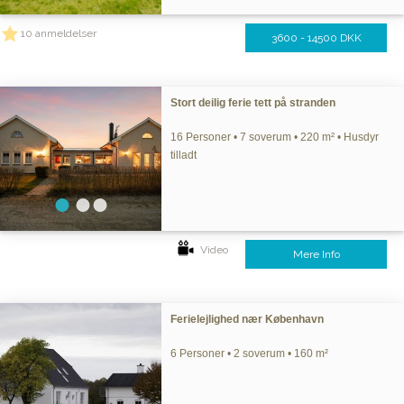
10 anmeldelser
3600 - 14500 DKK
Stort deilig ferie tett på stranden
16 Personer • 7 soverum • 220 m² • Husdyr
tilladt
Video
Mere Info
Ferielejlighed nær København
6 Personer • 2 soverum • 160 m²