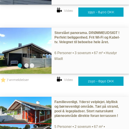
Video
1950 - 8400 DKK
Storslået panorama. DRØMMEUDSIGT !
Perfekt beliggenhed. Frit Wi-Fi og Kabel-
tv. Velegnet til beboelse hele året.
6 Personer • 3 soverum • 67 m² • Husdyr
tilladt
7 anmeldelser
Video
2150 - 8950 DKK
Familievenligt. Yderst velplejet. Idyllisk
og børnevenligt område. Tæt på strand,
pool & legepladser. Stort naturskønt
plæneområde direkte foran terrassen !
5 Personer • 2 soverum • 67 m² •