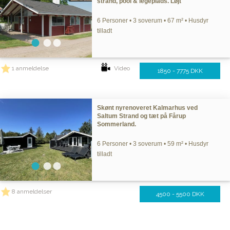
strand, pool & legeplads. Løjt
6 Personer • 3 soverum • 67 m² • Husdyr
tilladt
1 anmeldelse
Video
1850 - 7775 DKK
Skønt nyrenoveret Kalmarhus ved
Saltum Strand og tæt på Fårup
Sommerland.
6 Personer • 3 soverum • 59 m² • Husdyr
tilladt
8 anmeldelser
4500 - 5500 DKK