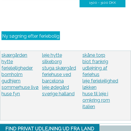
1500 - 3100 DKK
Ny søgning efter feriebolig
skærgården
leje hytte
skåne torp
hytte
silkeborg
biot frankrig
ferielejligheder
stuga skærgård
udlejning af
bornholm
feriehuse ved
feriehus
gudhjem
barcelona
leje ferielejlighed
sommerhuse livø
leje ødegård
løkken
huse fyn
sverige halland
huse til leje i
omkring rom
italien
FIND PRIVAT UDLEJNING UD FRA LAND