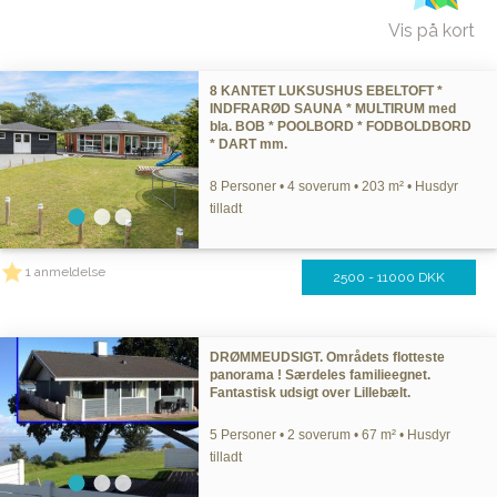
Vis på kort
8 KANTET LUKSUSHUS EBELTOFT *
INDFRARØD SAUNA * MULTIRUM med
bla. BOB * POOLBORD * FODBOLDBORD
* DART mm.
8 Personer • 4 soverum • 203 m² • Husdyr
tilladt
1 anmeldelse
2500 - 11000 DKK
DRØMMEUDSIGT. Områdets flotteste
panorama ! Særdeles familieegnet.
Fantastisk udsigt over Lillebælt.
5 Personer • 2 soverum • 67 m² • Husdyr
tilladt