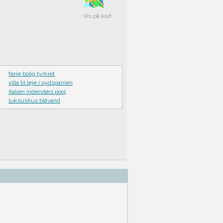
Vis på kort
ferie bolig tyrkiet
villa til leje i sydspanien
italien indendørs pool
luksushus blåvand