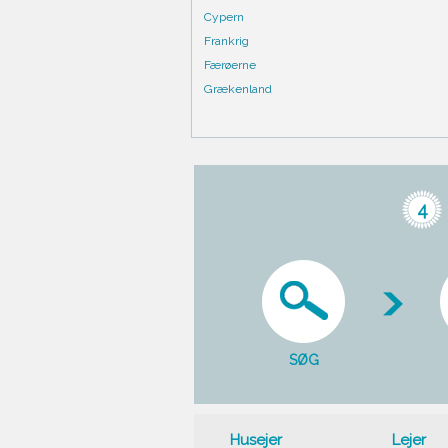
Cypern
Frankrig
Færøerne
Grækenland
4
SØG
Husejer
Lejer