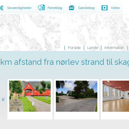
Seværdigheder
Ferieblog
Gæstebog
Video
Forside
Lande
Information
km afstand fra nørlev strand til sk