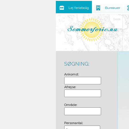
Lej feriebolig
Bureauer
SØGNING:
Ankomst:
Afrejse:
Område:
Personantal: