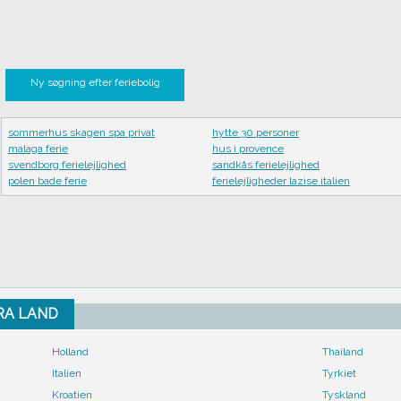
Ny søgning efter feriebolig
sommerhus skagen spa privat
hytte 30 personer
malaga ferie
hus i provence
svendborg ferielejlighed
sandkås ferielejlighed
polen bade ferie
ferielejligheder lazise italien
FRA LAND
Holland
Thailand
Italien
Tyrkiet
Kroatien
Tyskland