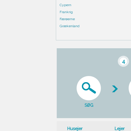
Cypern
Frankrig
Færøerne
Grækenland
4
SØG
Husejer
Lejer