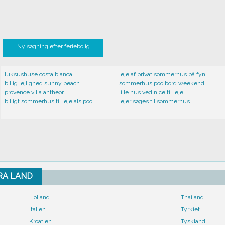
Ny søgning efter feriebolig
luksushuse costa blanca
leje af privat sommerhus på fyn
billig lejlighed sunny beach
sommerhus poolbord weekend
provence villa antheor
lille hus ved nice til leje
billigt sommerhus til leje als pool
lejer søges til sommerhus
FRA LAND
Holland
Thailand
Italien
Tyrkiet
Kroatien
Tyskland