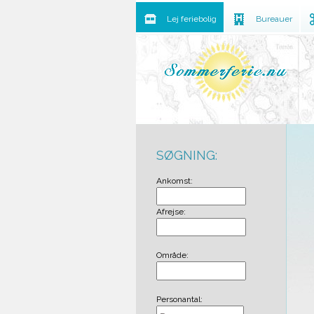
Lej feriebolig
Bureauer
SØGNING:
Ankomst:
Afrejse:
Område:
Personantal: