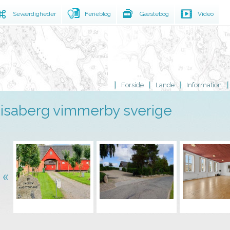
Seværdigheder
Ferieblog
Gæstebog
Video
Forside
Lande
Information
isaberg vimmerby sverige