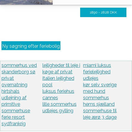
1890 - 2828 DKK
Ny søgning efter feriebolig
sommerhus ved
lejligheder til leje i
miami luksus
skanderborg sø
køge af privat
ferielejlighed
privat
italien lejlighed
udlejes
overnatning
pool
kør selv sverige
hirtshals
luksus feriehus
med hund
udlejning af
cannes
sommerhus
primitive
lille sommerhus
hems sjælland
sommerhuse
udlejes gylling
sommerhuse til
ferie resort
leje ærø 3 dage
sydfrankrig