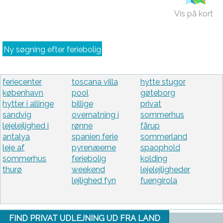
Vis på kort
Ny søgning efter feriebolig
feriecenter
toscana villa
hytte stugor
københavn
pool
gøteborg
hytter i allinge
billige
privat
sandvig
overnatning i
sommerhus
lejelejlighed i
rønne
fårup
antalya
spanien ferie
sommerland
leje af
pyrenæerne
spaophold
sommerhus
feriebolig
kolding
thurø
weekend
lejelejligheder
lejlighed fyn
fuengirola
FIND PRIVAT UDLEJNING UD FRA LAND