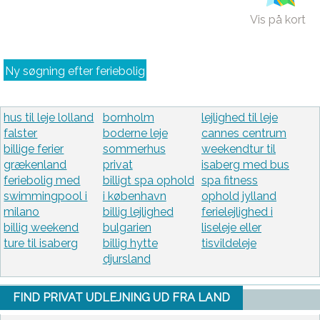
Vis på kort
Ny søgning efter feriebolig
hus til leje lolland
bornholm
lejlighed til leje
falster
boderne leje
cannes centrum
billige ferier
sommerhus
weekendtur til
grækenland
privat
isaberg med bus
feriebolig med
billigt spa ophold
spa fitness
swimmingpool i
i københavn
ophold jylland
milano
billig lejlighed
ferielejlighed i
billig weekend
bulgarien
liseleje eller
ture til isaberg
billig hytte
tisvildeleje
djursland
FIND PRIVAT UDLEJNING UD FRA LAND