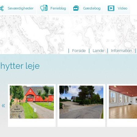
Seværdigheder
Ferieblog
Gæstebog
Video
Forside
Lande
Information
hytter leje