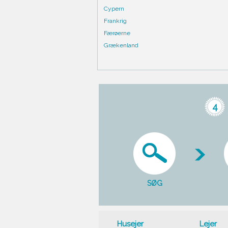
Cypern
Frankrig
Færøerne
Grækenland
4
SØG
Husejer
Lejer