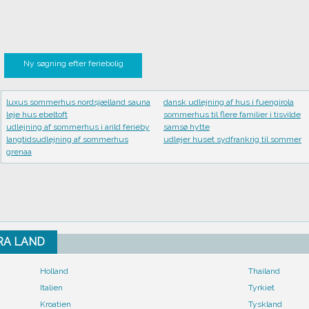
Ny søgning efter feriebolig
luxus sommerhus nordsjælland sauna
dansk udlejning af hus i fuengirola
leje hus ebeltoft
sommerhus til flere familier i tisvilde
udlejning af sommerhus i arild ferieby
samsø hytte
langtidsudlejning af sommerhus
udlejer huset sydfrankrig til sommer
grenaa
FRA LAND
Holland
Thailand
Italien
Tyrkiet
Kroatien
Tyskland