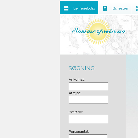
Lej feriebolig
Bureauer
SØGNING:
Ankomst:
Afrejse:
Område:
Personantal: