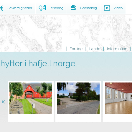
Seværdigheder
Ferieblog
Gæstebog
Video
Forside
Lande
Information
hytter i hafjell norge