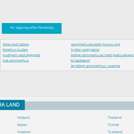
Ny søgning efter feriebolig
ferie nord italien
sommerhuse øster hurup ung
feriehus kullen
hytter vestjylland
gudhjem pool lejlighed
billige sommerhuse med gratis adgan
livø sommerhus
til badeland
lej billigt sommerhus i sverige
FRA LAND
Holland
Thailand
Italien
Tyrkiet
Kroatien
Tyskland