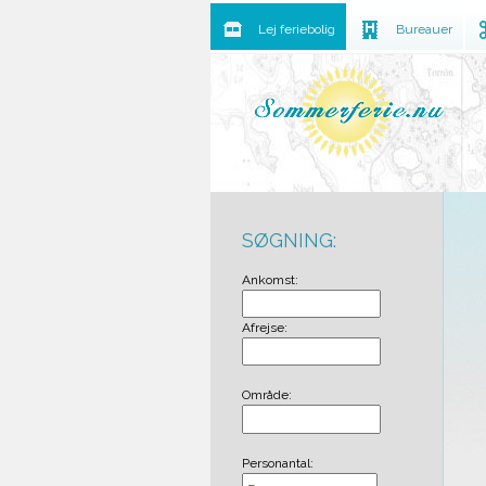
Lej feriebolig
Bureauer
SØGNING:
Ankomst:
Afrejse:
Område:
Personantal: