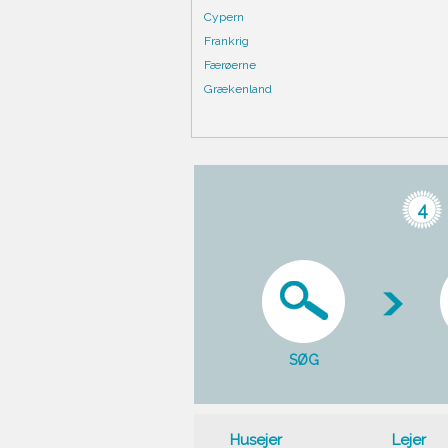
Cypern
Frankrig
Færøerne
Grækenland
4
SØG
Husejer
Lejer