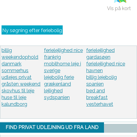
Vis på kort
Ny søgning efter feriebolig
billig
ferielejlighed nice
ferielejlighed
weekendophold
frankrig
gardasøen
danmark
mobilhome leje i
ferielejlighed nice
sommerhus
sverige
havnen
udlejes privat
lejebolig ferie
billig lejebolig
gråsten weekend
grækenland
spanien
skovhus til leje
lejlighed
bed and
huse til leje
sydspanien
breakfast
kalundborg
vesterhavet
FIND PRIVAT UDLEJNING UD FRA LAND