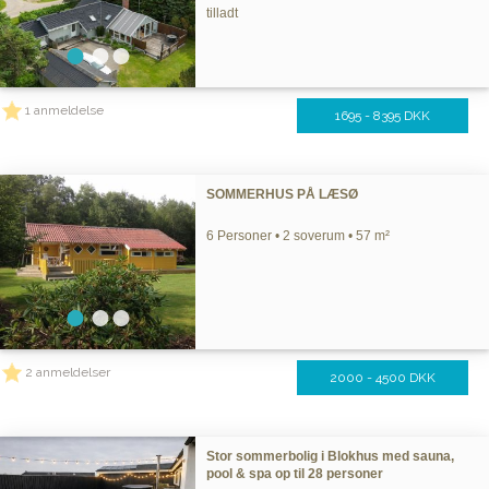
tilladt
1 anmeldelse
1695 - 8395 DKK
SOMMERHUS PÅ LÆSØ
6 Personer • 2 soverum • 57 m²
2 anmeldelser
2000 - 4500 DKK
Stor sommerbolig i Blokhus med sauna,
pool & spa op til 28 personer