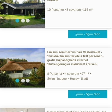
brænde
10 Personer • 3 soverum • 116 m²
5000 - 8900 DKK
Luksus sommerhus nær Vesterhavet -
Svinkløv luksus feriehus til 8 personer -
gratis højhastigheds internet
Slutrengøring er inkluderet i prisen.
8 Personer • 4 soverum • 97 m² •
Swimmingpool • Husdyr tilladt
3000 - 6900 DKK