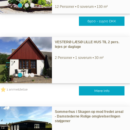
12 Personer • 0 soverum • 130 m²
6500 - 11500 DKK
VESTERØ LÆSØ LILLE HUS TIL 2 pers.
lejes pr dag/uge
2 Personer • 1 soverum • 30 m²
1 anmeldelse
Mere Info
Sommerhus i Skagen op mod fredet areal
- Damstederne Rolige omgivelser/ingen
støjgener