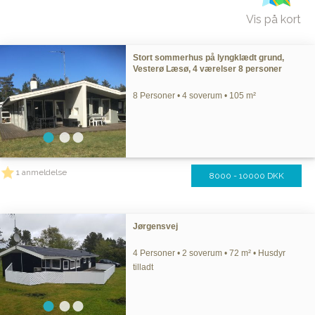
Vis på kort
Stort sommerhus på lyngklædt grund,
Vesterø Læsø, 4 værelser 8 personer
8 Personer • 4 soverum • 105 m²
1 anmeldelse
8000 - 10000 DKK
Jørgensvej
4 Personer • 2 soverum • 72 m² • Husdyr
tilladt