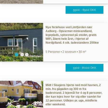
5500 - 6500 DKK
Nye feriehuse ved Limfjorden nær
Aalborg - Opvarmet minivandland,
legeplads, spisested på stedet, gratis
WIFi, åbent hele året, i hjertet af
Nordjylland. 4 stk. ladestandere 200kw
5 Personer • 2 soverum • 30 m²
3300 - 8000 DKK
Midt i Skagens hjerte ned mod havnen, 2
min. fra gågaden og 300 m fra
badestrand. 2 lejemål for 4 og 8 personer,
der kan lejes hver for sig eller samlet for
12 personer. Udlejes pr. uge, miniferie
eller weekend.