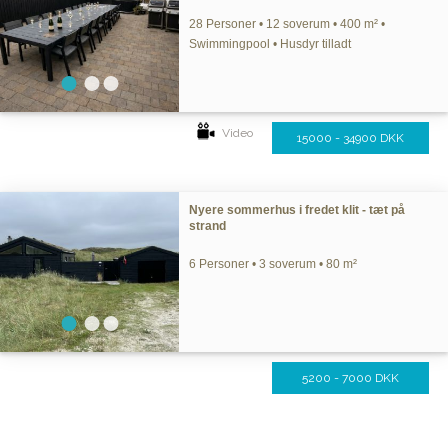
28 Personer • 12 soverum • 400 m² •
Swimmingpool • Husdyr tilladt
Video
15000 - 34900 DKK
Nyere sommerhus i fredet klit - tæt på
strand
6 Personer • 3 soverum • 80 m²
5200 - 7000 DKK