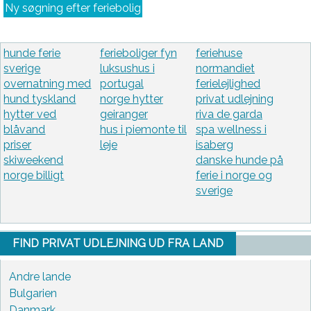
Ny søgning efter feriebolig
hunde ferie
ferieboliger fyn
feriehuse
sverige
luksushus i
normandiet
overnatning med
portugal
ferielejlighed
hund tyskland
norge hytter
privat udlejning
hytter ved
geiranger
riva de garda
blåvand
hus i piemonte til
spa wellness i
priser
leje
isaberg
skiweekend
danske hunde på
norge billigt
ferie i norge og
sverige
FIND PRIVAT UDLEJNING UD FRA LAND
Andre lande
Bulgarien
Danmark