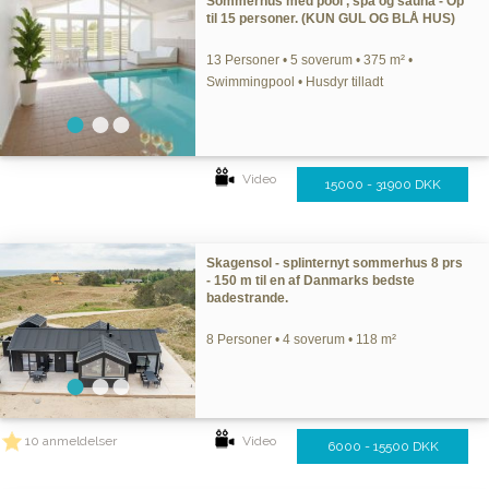
Sommerhus med pool , spa og sauna - Op
til 15 personer. (KUN GUL OG BLÅ HUS)
13 Personer • 5 soverum • 375 m² •
Swimmingpool • Husdyr tilladt
Video
15000 - 31900 DKK
Skagensol - splinternyt sommerhus 8 prs
- 150 m til en af Danmarks bedste
badestrande.
8 Personer • 4 soverum • 118 m²
10 anmeldelser
Video
6000 - 15500 DKK