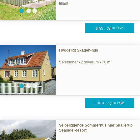
tilladt
3299 - 5900 DKK
Hyggeligt Skagen-hus
5 Personer • 2 soverum • 70 m²
2000 - 4500 DKK
Velbeliggende Sommerhus nær Skallerup
Seaside Resort