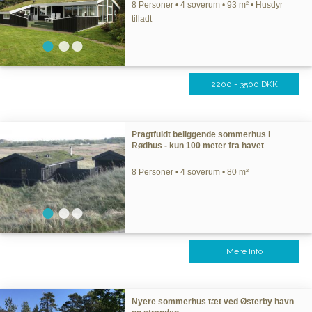
8 Personer • 4 soverum • 93 m² • Husdyr
tilladt
2200 - 3500 DKK
Pragtfuldt beliggende sommerhus i
Rødhus - kun 100 meter fra havet
8 Personer • 4 soverum • 80 m²
Mere Info
Nyere sommerhus tæt ved Østerby havn