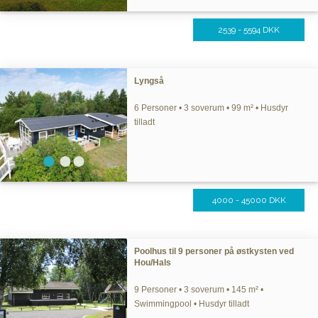
2539 - 5594 DKK
Lyngså
6 Personer • 3 soverum • 99 m² • Husdyr
tilladt
4000 - 45000 DKK
Poolhus til 9 personer på østkysten ved
Hou/Hals
9 Personer • 3 soverum • 145 m² •
Swimmingpool • Husdyr tilladt