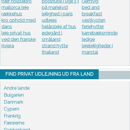
nær holstebro
poolhuse i uge 13
i lemvig
mallorca leje
på marielyst
bed and
rækkehus
lejlighed i paris
breakfast
kro ophold med
udlejes
vestkysten
dans
helårsleje af hus
feriehytter
leje privat hus
ødegård i
karrebæksminde
ved den franske
småland
ledige
riviera
strand hytte
lejelejligheder i
thailand
marstal
FIND PRIVAT UDLEJNING UD FRA LAND
Andre lande
Bulgarien
Danmark
Cypern
Frankrig
Færøerne
Grækenland