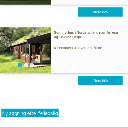
Mere Info
Sommerhus i Nordsjælland nær Arresø
og Tisvilde Hegn
6 Personer • 3 soverum • 70 m²
Mere Info
Ny søgning efter feriebolig