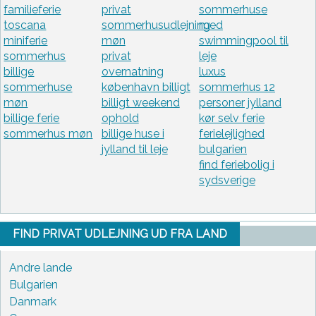
familieferie
privat
sommerhuse
toscana
sommerhusudlejning
med
miniferie
møn
swimmingpool til
sommerhus
privat
leje
billige
overnatning
luxus
sommerhuse
københavn billigt
sommerhus 12
møn
billigt weekend
personer jylland
billige ferie
ophold
kør selv ferie
sommerhus møn
billige huse i
ferielejlighed
jylland til leje
bulgarien
find feriebolig i
sydsverige
FIND PRIVAT UDLEJNING UD FRA LAND
Andre lande
Bulgarien
Danmark