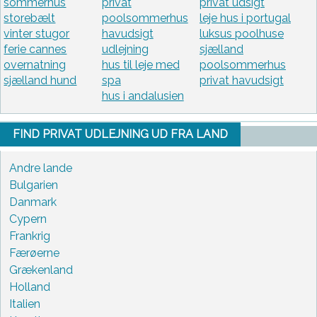
sommerhus
privat
privat udsigt
storebælt
poolsommerhus
leje hus i portugal
vinter stugor
havudsigt
luksus poolhuse
ferie cannes
udlejning
sjælland
overnatning
hus til leje med
poolsommerhus
sjælland hund
spa
privat havudsigt
hus i andalusien
FIND PRIVAT UDLEJNING UD FRA LAND
Andre lande
Bulgarien
Danmark
Cypern
Frankrig
Færøerne
Grækenland
Holland
Italien