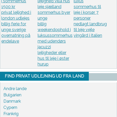
i sommerhus
lejlighed villa hus
luxus
1500 kr
leje sjælland
sommerhus til
privat lejlighed i
sommerhus byer
leje i korsør 7
london udlejes
unge
personer
billig ferie for
billig
nedlagt landbrug
unge sverige
weekendophold i
til leje vejle
overnatning på
luksussommerhus
vingård i italien
endelave
med udendørs
jacuzzi
lejligheder eller
hus til leje i øster
hurup
FIND PRIVAT UDLEJNING UD FRA LAND
Andre lande
Bulgarien
Danmark
Cypern
Frankrig