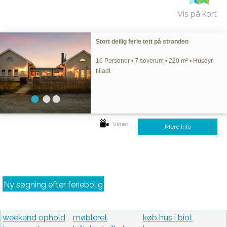
Vis på kort
Stort deilig ferie tett på stranden
16 Personer • 7 soverum • 220 m² • Husdyr
tilladt
Video
Mere Info
Ny søgning efter feriebolig
weekend ophold
møbleret
køb hus i biot