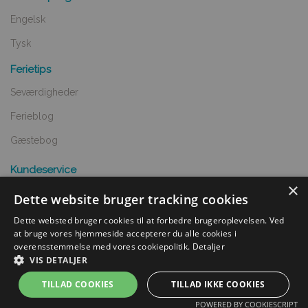
Engelsk
Tysk
Ferietips
Seværdigheder
Ferieblog
Gæstebog
Kundeservice
×
Spørgsmål og svar
Dette website bruger tracking cookies
Opret annnoce
Dette websted bruger cookies til at forbedre brugeroplevelsen. Ved
at bruge vores hjemmeside accepterer du alle cookies i
Handelsbetingelser
overensstemmelse med vores cookiepolitik.
Detaljer
VIS DETALJER
Undgå snyd
TILLAD COOKIES
TILLAD IKKE COOKIES
POWERED BY COOKIESCRIPT