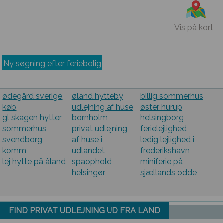
Vis på kort
Ny søgning efter feriebolig
ødegård sverige
øland hytteby
billig sommerhus
køb
udlejning af huse
øster hurup
gl skagen hytter
bornholm
helsingborg
sommerhus
privat udlejning
ferielejlighed
svendborg
af huse i
ledig lejlighed i
komm
udlandet
frederikshavn
lej hytte på åland
spaophold
miniferie på
helsingør
sjællands odde
FIND PRIVAT UDLEJNING UD FRA LAND