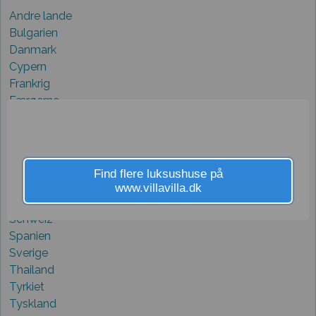
Andre lande
Bulgarien
Danmark
Cypern
Frankrig
Færøerne
Grækenland
Holland
Italien
Kroatien
Find flere luksushuse på
Norge
www.villavilla.dk
Portugal
Schweiz
Spanien
Sverige
Thailand
Tyrkiet
Tyskland