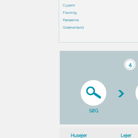
Cypern
Frankrig
Færøerne
Grækenland
4
SØG
Husejer
Lejer