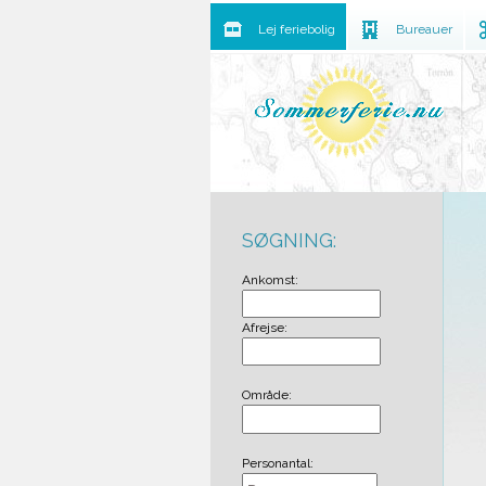
Lej feriebolig
Bureauer
SØGNING:
Ankomst:
Afrejse:
Område:
Personantal: