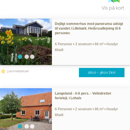
Vis på kort
Dejligt sommerhus med panorama udsigt
til vandet i Lillebælt. Helårsudlejning til 6
personer.
6 Personer • 3 soverum • 66 m² • Husdyr
tilladt
3 anmeldelser
2800 - 3800 DKK
Langeland - 4-6 pers. - Velindrettet
ferielejl. i Lohals
6 Personer • 2 soverum • 96 m² • Husdyr
tilladt