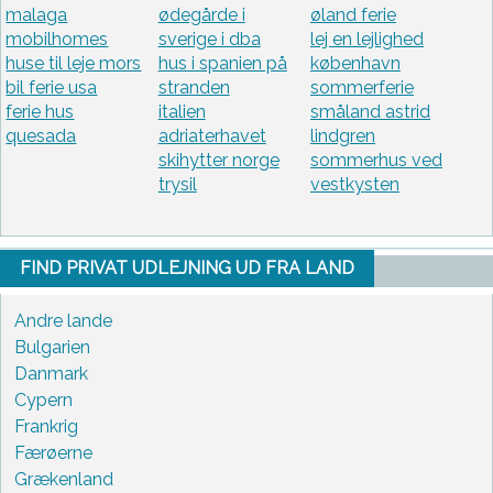
malaga
ødegårde i
øland ferie
mobilhomes
sverige i dba
lej en lejlighed
huse til leje mors
hus i spanien på
københavn
bil ferie usa
stranden
sommerferie
ferie hus
italien
småland astrid
quesada
adriaterhavet
lindgren
skihytter norge
sommerhus ved
trysil
vestkysten
FIND PRIVAT UDLEJNING UD FRA LAND
Andre lande
Bulgarien
Danmark
Cypern
Frankrig
Færøerne
Grækenland