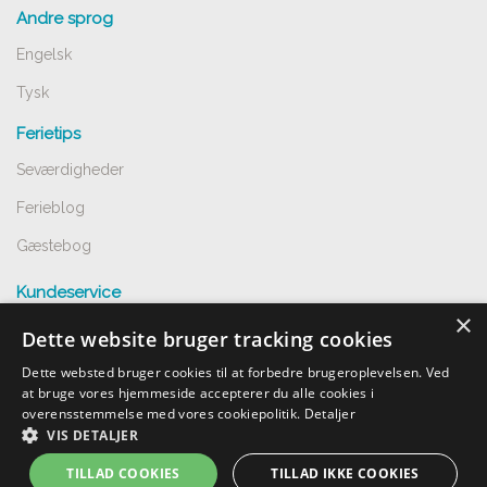
Andre sprog
Engelsk
Tysk
Ferietips
Seværdigheder
Ferieblog
Gæstebog
Kundeservice
×
Spørgsmål og svar
Dette website bruger tracking cookies
Opret annnoce
Dette websted bruger cookies til at forbedre brugeroplevelsen. Ved
at bruge vores hjemmeside accepterer du alle cookies i
Handelsbetingelser
overensstemmelse med vores cookiepolitik.
Detaljer
VIS DETALJER
Undgå snyd
TILLAD COOKIES
TILLAD IKKE COOKIES