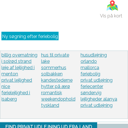
Vis på kort
Ny søgning efter feriebolig
billig overnatning
hus til private
husudlejning
i solrød strand
lake
orlando
leje af lejlighed i
sommerhus
mallorca
menton
solbakken
feriebolig
privat lejlighed
kandestederne
privat udlejning
nice
hytter på ærø
feriecenter
ferielejlighed i
romantisk
søndervig
isaberg
weekendophold
lejligheder alanya
tyskland
privat udlejning
FIND PRIVAT UDLEJNING UD FRA LAND