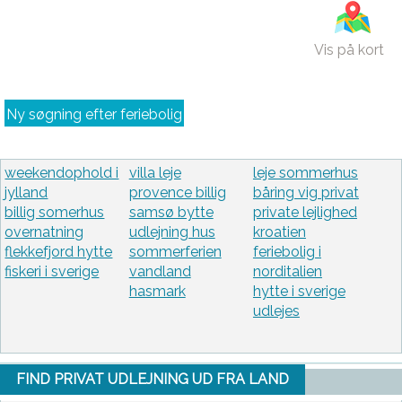
Vis på kort
Ny søgning efter feriebolig
weekendophold i
villa leje
leje sommerhus
jylland
provence billig
båring vig privat
billig somerhus
samsø bytte
private lejlighed
overnatning
udlejning hus
kroatien
flekkefjord hytte
sommerferien
feriebolig i
fiskeri i sverige
vandland
norditalien
hasmark
hytte i sverige
udlejes
FIND PRIVAT UDLEJNING UD FRA LAND