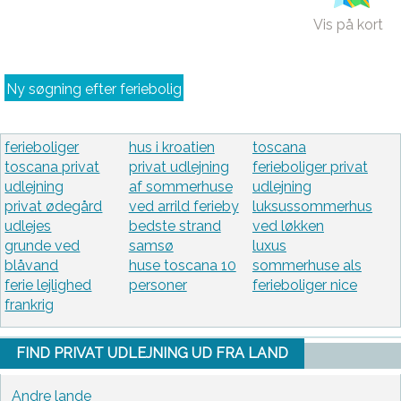
Vis på kort
Ny søgning efter feriebolig
ferieboliger
hus i kroatien
toscana
toscana privat
privat udlejning
ferieboliger privat
udlejning
af sommerhuse
udlejning
privat ødegård
ved arrild ferieby
luksussommerhus
udlejes
bedste strand
ved løkken
grunde ved
samsø
luxus
blåvand
huse toscana 10
sommerhuse als
ferie lejlighed
personer
ferieboliger nice
frankrig
FIND PRIVAT UDLEJNING UD FRA LAND
Andre lande