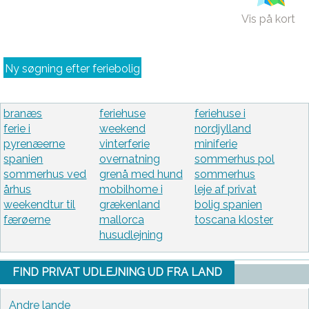
Vis på kort
Ny søgning efter feriebolig
branæs
feriehuse
feriehuse i
ferie i
weekend
nordjylland
pyrenæerne
vinterferie
miniferie
spanien
overnatning
sommerhus pol
sommerhus ved
grenå med hund
sommerhus
århus
mobilhome i
leje af privat
weekendtur til
grækenland
bolig spanien
færøerne
mallorca
toscana kloster
husudlejning
FIND PRIVAT UDLEJNING UD FRA LAND
Andre lande