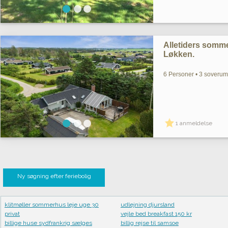
Alletiders somme
Løkken.
6 Personer • 3 soverum 
1 anmeldelse
Ny søgning efter feriebolig
klitmøller sommerhus leje uge 30
udlejning djursland
privat
vejle bed breakfast 150 kr
billige huse sydfrankrig sælges
billig rejse til samsoe