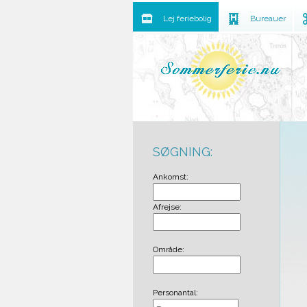
Lej feriebolig
Bureauer
SØGNING:
Ankomst:
Afrejse:
Område:
Personantal: