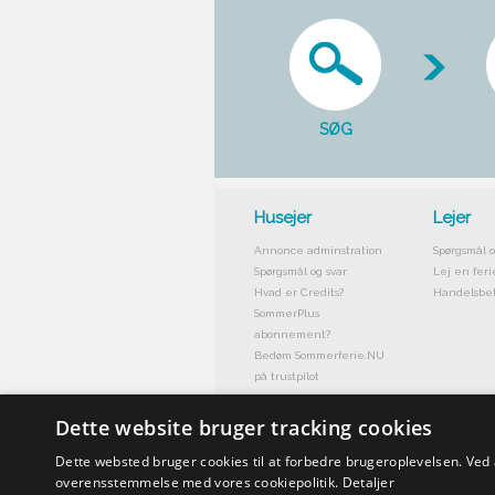
SØG
Husejer
Lejer
Annonce adminstration
Spørgsmål o
Spørgsmål og svar
Lej en feri
Hvad er Credits?
Handelsbet
SommerPlus
abonnement?
Bedøm Sommerferie.NU
på trustpilot
Dette website bruger tracking cookies
Dette websted bruger cookies til at forbedre brugeroplevelsen. Ved
overensstemmelse med vores cookiepolitik.
Detaljer