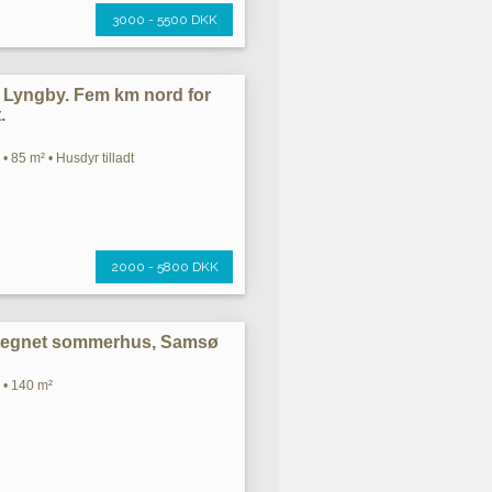
3000 - 5500 DKK
 Lyngby. Fem km nord for
.
• 85 m² • Husdyr tilladt
2000 - 5800 DKK
ttegnet sommerhus, Samsø
 • 140 m²