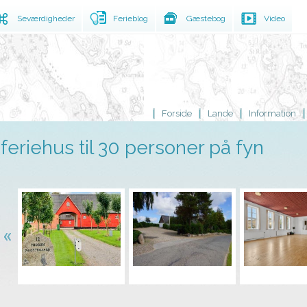
Seværdigheder
Ferieblog
Gæstebog
Video
Forside
Lande
Information
feriehus til 30 personer på fyn