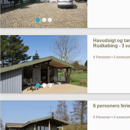
Havudsigt og tæt
Rudkøbing - 3 væ
6 Personer • 3 soverum 
6 personers fer
6 Personer • 3 soverum 