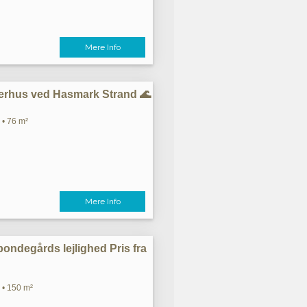
Mere Info
rhus ved Hasmark Strand 🌊
 • 76 m²
Mere Info
ndegårds lejlighed Pris fra
 • 150 m²