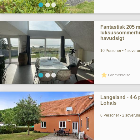
Fantastisk 205 
luksussommerhu
havudsigt
10 Personer • 4 soveru
1 anmeldelse
Langeland - 4-6 pe
Lohals
6 Personer • 2 soverum 