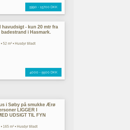
5990 - 15700 DKK
avudsigt - kun 20 mtr fra
 badestrand i Hasmark.
• 52 m² • Husdyr tilladt
4000 - 5500 DKK
us i Søby på smukke Ærø
personer LIGGER I
ED UDSIGT TIL FYN
• 165 m² • Husdyr tilladt