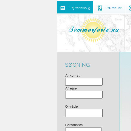
Lej feriebolig
Bureauer
SØGNING:
Ankomst:
Afrejse:
Område:
Personantal: