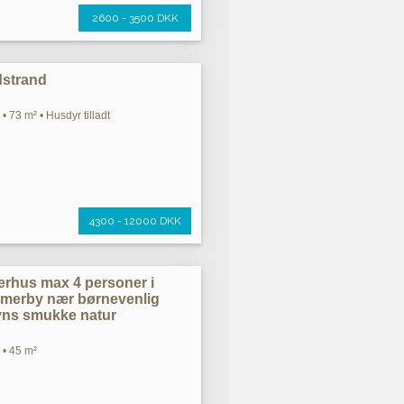
2600 - 3500 DKK
dstrand
• 73 m² • Husdyr tilladt
4300 - 12000 DKK
rhus max 4 personer i
merby nær børnevenlig
yns smukke natur
 • 45 m²