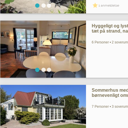
1 anmeldelse
Hyggeligt og ly
tæt på strand, n
6 Personer • 2 soverum 
Sommerhus med S
børnevenligt omr
7 Personer • 3 soveru