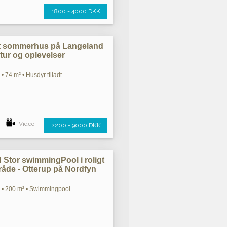
1800 - 4000 DKK
st sommerhus på Langeland
atur og oplevelser
• 74 m² • Husdyr tilladt
Video
2200 - 9000 DKK
tor swimmingPool i roligt
åde - Otterup på Nordfyn
m • 200 m² • Swimmingpool