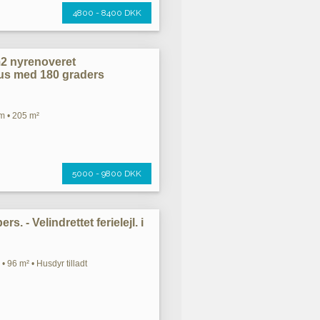
4800 - 8400 DKK
m2 nyrenoveret
s med 180 graders
m • 205 m²
5000 - 9800 DKK
rs. - Velindrettet ferielejl. i
• 96 m² • Husdyr tilladt