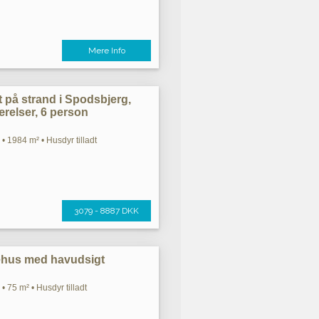
Mere Info
 på strand i Spodsbjerg,
relser, 6 person
• 1984 m² • Husdyr tilladt
3079 - 8887 DKK
iehus med havudsigt
• 75 m² • Husdyr tilladt